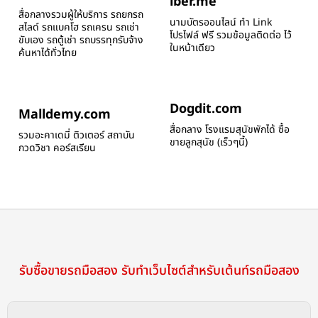
iber.me
สื่อกลางรวมผู้ให้บริการ รถยกรถ
นามบัตรออนไลน์ ทำ Link
สไลด์ รถแบคโฮ รถเครน รถเช่า
โปรไฟล์ ฟรี รวมข้อมูลติดต่อ ไว้
ขับเอง รถตู้เช่า รถบรรทุกรับจ้าง
ในหน้าเดียว
ค้นหาได้ทั่วไทย
Dogdit.com
Malldemy.com
สื่อกลาง โรงแรมสุนัขพักได้ ซื้อ
รวมอะคาเดมี่ ติวเตอร์ สถาบัน
ขายลูกสุนัข (เร็วๆนี้)
กวดวิชา คอร์สเรียน
รับซื้อขายรถมือสอง รับทำเว็บไซต์สำหรับเต้นท์รถมือสอง